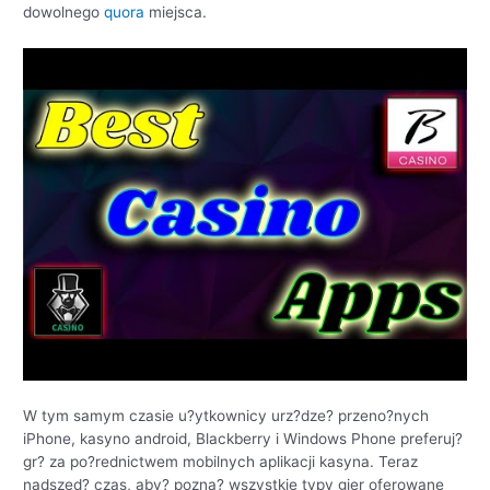
dowolnego
quora
miejsca.
W tym samym czasie u?ytkownicy urz?dze? przeno?nych
iPhone, kasyno android, Blackberry i Windows Phone preferuj?
gr? za po?rednictwem mobilnych aplikacji kasyna. Teraz
nadszed? czas, aby? pozna? wszystkie typy gier oferowane