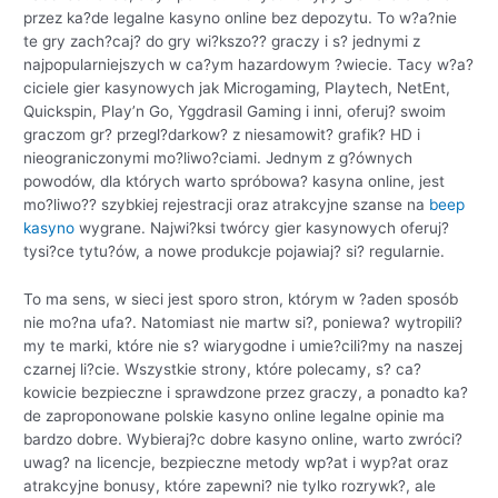
przez ka?de legalne kasyno online bez depozytu. To w?a?nie
te gry zach?caj? do gry wi?kszo?? graczy i s? jednymi z
najpopularniejszych w ca?ym hazardowym ?wiecie. Tacy w?a?
ciciele gier kasynowych jak Microgaming, Playtech, NetEnt,
Quickspin, Play’n Go, Yggdrasil Gaming i inni, oferuj? swoim
graczom gr? przegl?darkow? z niesamowit? grafik? HD i
nieograniczonymi mo?liwo?ciami. Jednym z g?ównych
powodów, dla których warto spróbowa? kasyna online, jest
mo?liwo?? szybkiej rejestracji oraz atrakcyjne szanse na
beep
kasyno
wygrane. Najwi?ksi twórcy gier kasynowych oferuj?
tysi?ce tytu?ów, a nowe produkcje pojawiaj? si? regularnie.
To ma sens, w sieci jest sporo stron, którym w ?aden sposób
nie mo?na ufa?. Natomiast nie martw si?, poniewa? wytropili?
my te marki, które nie s? wiarygodne i umie?cili?my na naszej
czarnej li?cie. Wszystkie strony, które polecamy, s? ca?
kowicie bezpieczne i sprawdzone przez graczy, a ponadto ka?
de zaproponowane polskie kasyno online legalne opinie ma
bardzo dobre. Wybieraj?c dobre kasyno online, warto zwróci?
uwag? na licencje, bezpieczne metody wp?at i wyp?at oraz
atrakcyjne bonusy, które zapewni? nie tylko rozrywk?, ale