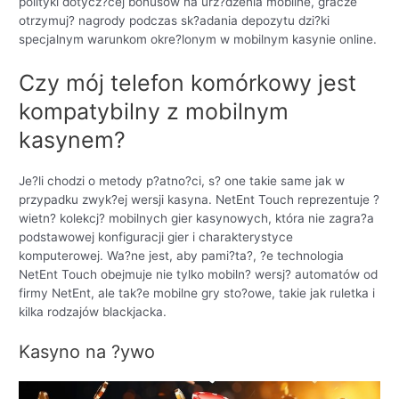
polityki dotycz?cej bonusów na urz?dzenia mobilne, gracze
otrzymuj? nagrody podczas sk?adania depozytu dzi?ki
specjalnym warunkom okre?lonym w mobilnym kasynie online.
Czy mój telefon komórkowy jest
kompatybilny z mobilnym
kasynem?
Je?li chodzi o metody p?atno?ci, s? one takie same jak w
przypadku zwyk?ej wersji kasyna. NetEnt Touch reprezentuje ?
wietn? kolekcj? mobilnych gier kasynowych, która nie zagra?a
podstawowej konfiguracji gier i charakterystyce
komputerowej. Wa?ne jest, aby pami?ta?, ?e technologia
NetEnt Touch obejmuje nie tylko mobiln? wersj? automatów od
firmy NetEnt, ale tak?e mobilne gry sto?owe, takie jak ruletka i
kilka rodzajów blackjacka.
Kasyno na ?ywo