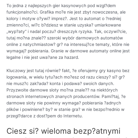
To jedna z najlepszych gier kasynowych pod wzgl?dem
funkcjonalno?ci. Grafika mo?e nie jest zbyt nowoczesna, ale
kolory i motyw o?ywi? imprez?. Jest to automat o ?redniej
zmienno?ci, wi?c b?dziesz w stanie uzyska? umiarkowane
„wyp?aty” i nadal poczu? dreszczyk ryzyka. Tak, oczywi?cie,
tutaj mo?na znale?? szeroki wybór darmowych automatów
online z natychmiastow? gr? na interesuj?ce tematy, które nie
wymagaj? pobierania. Granie w darmowe automaty online jest
legalne i nie jest uwa?ane za hazard.
Kluczowy jest tutaj równie? fakt, ?e oferujemy gry kasyno bez
logowania, w wielu tytu?ach mo?esz od razu cieszy? si? gr?
nie musz?c zak?ada? konta i podawa? swoich danych.
Przyzwoite darmowe sloty mo?na znale?? na niektórych
stronach internetowych znanych producentów. Pami?taj, ?e
darmowe sloty nie powinny wymaga? pobierania ?adnych
plików i powiniene? by? w stanie gra? w nie bezpo?rednio w
przegl?darce z dost?pem do Internetu.
Ciesz si? wieloma bezp?atnymi