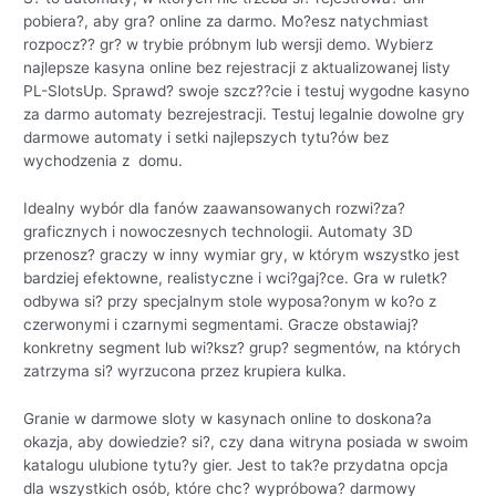
pobiera?, aby gra? online za darmo. Mo?esz natychmiast
rozpocz?? gr? w trybie próbnym lub wersji demo. Wybierz
najlepsze kasyna online bez rejestracji z aktualizowanej listy
PL-SlotsUp. Sprawd? swoje szcz??cie i testuj wygodne kasyno
za darmo automaty bezrejestracji. Testuj legalnie dowolne gry
darmowe automaty i setki najlepszych tytu?ów bez
wychodzenia z domu.
Idealny wybór dla fanów zaawansowanych rozwi?za?
graficznych i nowoczesnych technologii. Automaty 3D
przenosz? graczy w inny wymiar gry, w którym wszystko jest
bardziej efektowne, realistyczne i wci?gaj?ce. Gra w ruletk?
odbywa si? przy specjalnym stole wyposa?onym w ko?o z
czerwonymi i czarnymi segmentami. Gracze obstawiaj?
konkretny segment lub wi?ksz? grup? segmentów, na których
zatrzyma si? wyrzucona przez krupiera kulka.
Granie w darmowe sloty w kasynach online to doskona?a
okazja, aby dowiedzie? si?, czy dana witryna posiada w swoim
katalogu ulubione tytu?y gier. Jest to tak?e przydatna opcja
dla wszystkich osób, które chc? wypróbowa? darmowy