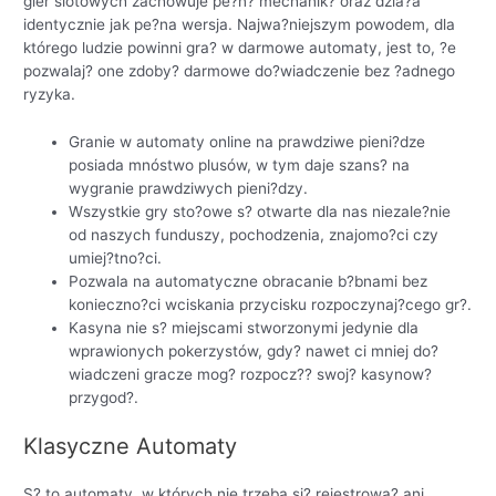
gier slotowych zachowuje pe?n? mechanik? oraz dzia?a
identycznie jak pe?na wersja. Najwa?niejszym powodem, dla
którego ludzie powinni gra? w darmowe automaty, jest to, ?e
pozwalaj? one zdoby? darmowe do?wiadczenie bez ?adnego
ryzyka.
Granie w automaty online na prawdziwe pieni?dze
posiada mnóstwo plusów, w tym daje szans? na
wygranie prawdziwych pieni?dzy.
Wszystkie gry sto?owe s? otwarte dla nas niezale?nie
od naszych funduszy, pochodzenia, znajomo?ci czy
umiej?tno?ci.
Pozwala na automatyczne obracanie b?bnami bez
konieczno?ci wciskania przycisku rozpoczynaj?cego gr?.
Kasyna nie s? miejscami stworzonymi jedynie dla
wprawionych pokerzystów, gdy? nawet ci mniej do?
wiadczeni gracze mog? rozpocz?? swoj? kasynow?
przygod?.
Klasyczne Automaty
S? to automaty, w których nie trzeba si? rejestrowa? ani