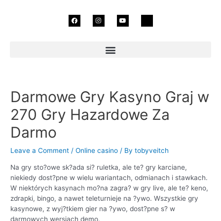
Skip
F
I
Y
I
to
a
n
o
c
c
s
u
o
content
e
t
t
n
b
a
u
-
o
g
b
t
o
r
e
i
k
a
k
m
t
o
k
Post
navigation
Darmowe Gry Kasyno Graj w
270 Gry Hazardowe Za
Darmo
Leave a Comment
/
Online casino
/ By
tobyveitch
Na gry sto?owe sk?ada si? ruletka, ale te? gry karciane,
niekiedy dost?pne w wielu wariantach, odmianach i stawkach.
W niektórych kasynach mo?na zagra? w gry live, ale te? keno,
zdrapki, bingo, a nawet teleturnieje na ?ywo. Wszystkie gry
kasynowe, z wyj?tkiem gier na ?ywo, dost?pne s? w
darmowych wersjach demo.